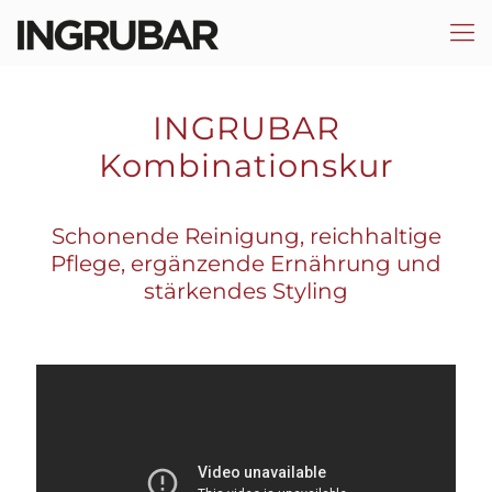
INGRUBAR
Kombinationskur
Schonende Reinigung, reichhaltige
Pflege, ergänzende Ernährung und
stärkendes Styling